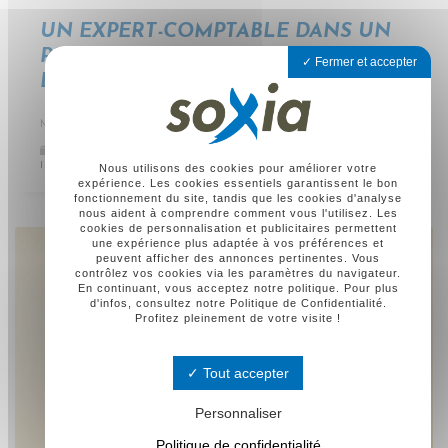
UN EXPERT-COMPTABLE DANS UN
PSE (UN PLAN DE SAUVEGARDE DE
Fermer et accepter
L’EMPLOI)
MERCREDI, 15 FÉVRIER 2023
Catégorie :
Missions légales pour le CSE
,
PSE (plan de
licenciements)
Nous utilisons des cookies pour améliorer votre
expérience. Les cookies essentiels garantissent le bon
fonctionnement du site, tandis que les cookies d'analyse
nous aident à comprendre comment vous l'utilisez. Les
cookies de personnalisation et publicitaires permettent
une expérience plus adaptée à vos préférences et
peuvent afficher des annonces pertinentes. Vous
contrôlez vos cookies via les paramètres du navigateur.
En continuant, vous acceptez notre politique. Pour plus
d'infos, consultez notre Politique de Confidentialité.
Profitez pleinement de votre visite !
Tout accepter
Personnaliser
Politique de confidentialité