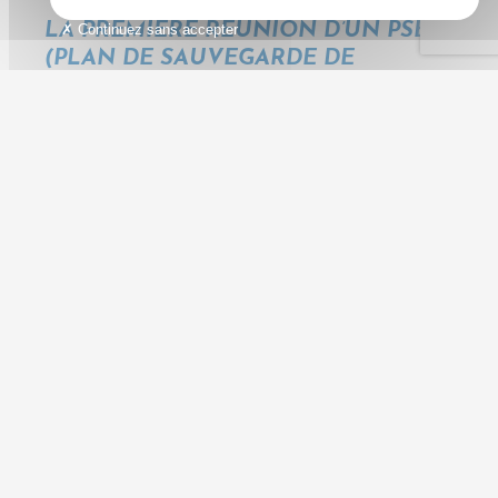
LA PREMIÈRE RÉUNION D’UN PSE
Continuez sans accepter
(PLAN DE SAUVEGARDE DE
L’EMPLOI)
LUNDI, 18 AOÛT 2025
Catégorie :
Missions légales pour le CSE
,
PSE (plan de
licenciements)