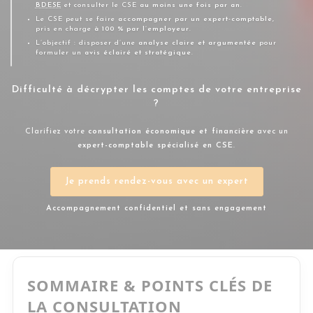
BDESE
et consulter le CSE
au moins une fois par an
.
Le CSE peut se faire
accompagner par un expert-comptable
,
pris en charge
à 100 % par l’employeur
.
L’objectif : disposer d’une
analyse claire et argumentée
pour
formuler un
avis éclairé et stratégique
.
Difficulté à décrypter les comptes de votre entreprise
?
Clarifiez votre
consultation économique et financière
avec un
expert-comptable spécialisé en CSE
.
Je prends rendez-vous avec un expert
Accompagnement confidentiel et sans engagement
SOMMAIRE & POINTS CLÉS DE
LA CONSULTATION