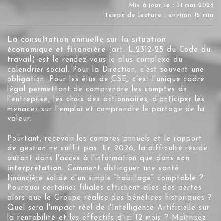
Mis à jour le :
31 mai 2026
Temps de lecture :
environ 15 min
La
consultation annuelle sur la situation
économique et financière
(
art. L.2312-25 du Code du
travail
) est le rendez-vous le plus complexe du
calendrier social. Pour la Direction, c’est souvent une
obligation. Pour les élus de
CSE
, c’est l’unique cadre
légal permettant de comprendre les comptes de
l'entreprise, les choix des actionnaires, d’anticiper les
menaces sur l'emploi et comprendre le partage de la
valeur.
Pourtant, recevoir les comptes annuels et le rapport
de gestion ne suffit pas. En 2026, la difficulté réside
autant dans l'accès à l'information que dans
son
interprétation
. Comment distinguer une santé
financière solide d'un simple "habillage" comptable ?
Pourquoi certaines filiales affichent-elles des pertes
alors que le Groupe réalise des bénéfices historiques ?
Quel sera l'impact réel de l'Intelligence Artificielle sur
la rentabilité et les effectifs d'ici 12 mois ? Maîtrisez