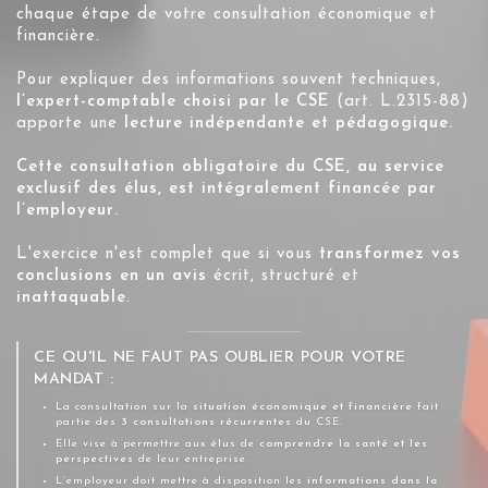
chaque étape de votre consultation économique et
financière.
Pour expliquer des informations souvent techniques,
l’expert-comptable choisi par le CSE
(art. L.2315-88)
apporte une
lecture indépendante et pédagogique.
Cette consultation obligatoire du CSE, au service
exclusif des élus, est intégralement
financée par
l’employeur
.
L'exercice n'est complet que si vous
transformez vos
conclusions en un avis
écrit, structuré et
inattaquable
.
CE QU'IL NE FAUT PAS OUBLIER POUR VOTRE
MANDAT :
La consultation sur la
situation économique et financière
fait
partie des
3 consultations récurrentes
du CSE.
Elle vise à permettre aux élus de
comprendre la santé et les
perspectives
de leur entreprise.
L’employeur doit mettre à disposition les
informations dans la