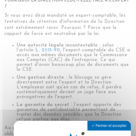
POURQUOI LA DIRECTION CÈDE-T-ELLE FACE À L'EXPERT
?
Si vous avez déjà mandaté un expert-comptable, les
tentatives de rétention d'information de la Direction
sont extrêmement rares. Pourquoi ? Parce que le
rapport de force est neutralisé par la loi.
Une autorité légale incontestable :
selon
l’article
L. 2315-90
, l'expert-comptable du CSE a
accès aux mêmes documents que le Commissaire
aux Comptes (CAC) de l'entreprise. Ce qui
permet d'avoir beaucoup plus de documents que
le CSE.
Une gestion directe :
le blocage se gère
directement entre l'expert et la Direction.
L'employeur sait qu'en cas de refus, il perdra
systématiquement devant un juge face aux
prérogatives de l'expert.
La garantie du secret :
l’expert apporte des
garanties de confidentialité permettant de
traiter des données sensibles que la Direction
refuse parfois aux élus.
Fermer et accepter
Au pire, si vous ne recevez pas tous les documents
obligatoires, l'expert-comptable vous les obtiendra.