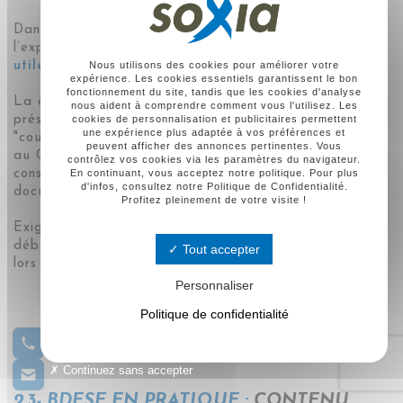
Dans cette
expertise pour le CSE
(L. 2315-88)
,
l’expert-comptable
demande
toutes les informations
utiles
à sa mission.
Nous utilisons des cookies pour améliorer votre
expérience. Les cookies essentiels garantissent le bon
fonctionnement du site, tandis que les cookies d'analyse
La direction tente souvent de transformer les élus
nous aident à comprendre comment vous l'utilisez. Les
présents en
AG ou en conseil d'administration
en
cookies de personnalisation et publicitaires permettent
une expérience plus adaptée à vos préférences et
"coursiers" ou de les bâillonner. Erreur. Votre présence
peuvent afficher des annonces pertinentes. Vous
au Conseil d’Administration est
indépendante
de la
contrôlez vos cookies via les paramètres du navigateur.
consultation économique. Chaque élu doit recevoir ses
En continuant, vous acceptez notre politique. Pour plus
d'infos, consultez notre Politique de Confidentialité.
documents de l’employeur directement.
Profitez pleinement de votre visite !
Exigez une présentation proche de l'AG pour éviter de
débattre sur des chiffres périmés, cinq mois plus tard,
Tout accepter
lors de la consultation.
Personnaliser
Politique de confidentialité
01 30 09 89 09
Continuez sans accepter
2.3- BDESE EN PRATIQUE :
CONTENU,