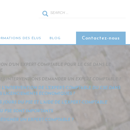
(UN PLAN DE
Contactez-nous
ORMATIONS DES ÉLUS
BLOG
ON D'UN EXPERT-COMPTABLE POUR LE CSE DANS LE
SE
ES INTERVENTIONS DEMANDER UN EXPERT-COMPTABLE ?
 L'INTERVENTION DE L'EXPERT-COMPTABLE DU CSE DANS
ES LICENCIEMENTS ÉCONOMIQUES ?
S JOURS DU PSE ET L'AIDE DE L'EXPERT-COMPTABLE
DU PSE SONT IMPORTANTS
ÉSIGNER UN EXPERT-COMPTABLE ?