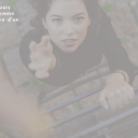
ours
comme
re d'un