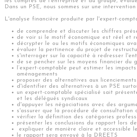
les comptes de l’entreprise et du groupe, évalue
Dans un PSE, nous sommes sur une intervention
L'analyse financière produite par l'expert-comp
de c
omprendre et
discuter
les chiffres pré
de voir
si le motif économique est
réel
et
r
décrypter le ou les motifs économiques ava
évaluer la pertinence du projet de restructu
s'interroger sur la capacité à redresser l'en
de se
pencher sur les moyens financier du 
l’expert-comptable peut estimer les impacts
aménagements
proposer des alternatives
aux licenciement
d'i
dentifier des alternatives à un PSE surto
un expert-comptable spécialisé sait présent
et les délégués syndicaux
d'a
ppuyer
les
négociations avec des argumen
s'assurer que la procédure de consultation
vérifier la définition des catégories profess
présenter les conclusions du rapport lors d
expliquer de manière claire et accessible l
le rapport sera envoyé à la DREETS