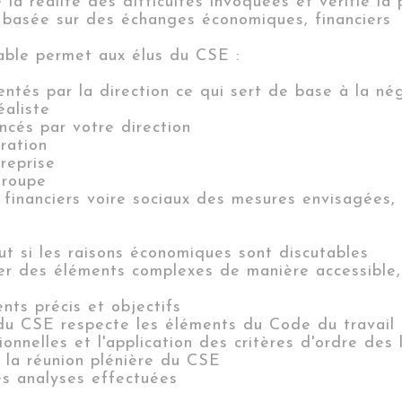
 la réalité des difficultés invoquées et vérifie l
 basée sur des échanges économiques, financiers
table permet aux élus du CSE :
sentés par la
direction ce qui sert de base à la né
éaliste
ncés par votre direction
ration
treprise
groupe
 financiers voire sociaux des mesures envisagées,
s
ut si les raisons économiques sont discutables
er des éléments complexes de manière accessible, 
ts précis et objectifs
 du CSE respecte les éléments du Code du travail
ionnelles et l'application des critères d'ordre des
e la réunion plénière du CSE
es analyses effectuées