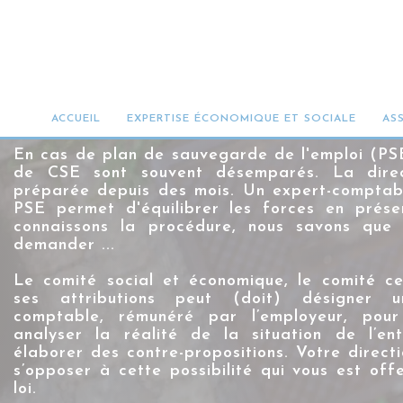
UN EXPERT-COMPT
SAUVEGARDE DE L
ACCUEIL
EXPERTISE ÉCONOMIQUE ET SOCIALE
AS
En cas de plan de sauvegarde de l'emploi (PSE
de CSE sont souvent désemparés. La direc
préparée depuis des mois. Un
expert-comptab
PSE
permet d'équilibrer les forces en prése
connaissons la procédure, nous savons que 
demander ...
Le comité social et économique, le comité ce
ses attributions peut (doit) désigner u
comptable, rémunéré par l’employeur, pour
analyser la réalité de la situation de l’ent
élaborer des contre-propositions. Votre direct
s’opposer à cette possibilité qui vous est off
loi.