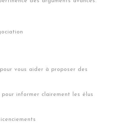
a pertinence des arguments avancés.
gociation
 pour vous aider à proposer des
pour informer clairement les élus
 licenciements