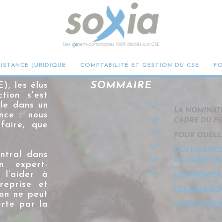
ABLE DANS UN PSE 
'EMPLOI)
SISTANCE JURIDIQUE
COMPTABILITÉ ET GESTION DU CSE
F
), les élus
SOMMAIRE
tion s'est
le
dans un
LA NOMINATI
nce : nous
CADRE DU P
faire, que
POUR QUELL
QUI FINANCE
ntral dans
LE CADRE D
n expert-
 l’aider à
LES PREMIER
reprise et
LES DÉLAIS 
ion ne peut
erte par la
POURQUOI D