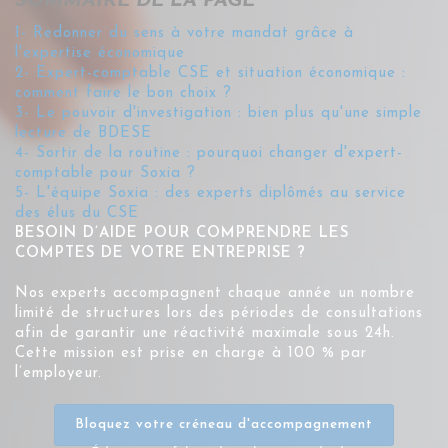
SOMMAIRE DE LA PAGE
1- Redonner du sens à votre mandat grâce à
l'expertise économique
2- Expert-comptable CSE et situation économique :
comment faire le bon choix ?
3- Le pouvoir d'investigation : bien plus qu'une simple
lecture de BDESE
4- Sortir de la routine : pourquoi changer d'expert-
comptable pour Soxia ?
5- L'équipe Soxia : des experts diplômés au service
des élus du CSE
BESOIN D’AIDE POUR COMPRENDRE LES
COMPTES DE VOTRE ENTREPRISE ?
Nos experts accompagnent chaque année un nombre
limité de structures lors des périodes de consultations
afin de garantir une réactivité maximale sous 24h.
Cette mission est prise en charge à 100 % par
l’employeur.
Bloquez votre créneau d'accompagnement