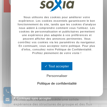
Nous utilisons des cookies pour améliorer votre
expérience. Les cookies essentiels garantissent le bon
fonctionnement du site, tandis que les cookies d'analyse
nous aident à comprendre comment vous l'utilisez. Les
cookies de personnalisation et publicitaires permettent
une expérience plus adaptée à vos préférences et
peuvent afficher des annonces pertinentes. Vous
contrôlez vos cookies via les paramètres du navigateur.
En continuant, vous acceptez notre politique. Pour plus
FAQ - QUESTIONS FRÉQUENTES SUR
d'infos, consultez notre Politique de Confidentialité.
Profitez pleinement de votre visite !
L'EXPERTISE ÉCONOMIQUE
Tout accepter
Comment choisir son expert-comptable CSE
Personnaliser
pour la situation économique de l'entreprise
?
Politique de confidentialité
Le choix doit se porter sur un cabinet dont la
01 30 09 89 09
loyauté est exclusive aux élus et aux salariés.
Continuez sans accepter
Vérifiez que l'expert possède une solide
expérience des structures de groupe et des flux