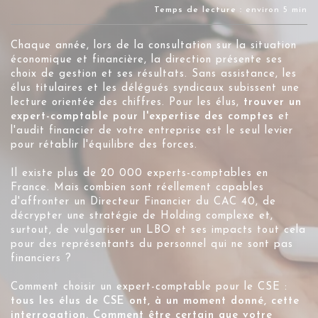
Temps de lecture :
environ 5 min
Chaque année, lors de la consultation sur la situation
économique et financière, la direction présente ses
choix de gestion et ses résultats. Sans assistance, les
élus titulaires et les délégués syndicaux subissent une
lecture orientée des chiffres. Pour les élus,
trouver un
expert-comptable pour l'expertise des comptes
et
l'audit financier de votre entreprise est le seul levier
pour rétablir l'équilibre des forces.
Il existe plus de 20 000 experts-comptables en
France. Mais combien sont réellement capables
d'affronter un Directeur Financier du CAC 40, de
décrypter une stratégie de Holding complexe et,
surtout, de vulgariser un LBO et ses impacts tout cela
pour des représentants du personnel qui ne sont pas
financiers ?
Comment choisir un expert-comptable pour le CSE :
t
ous les élus de CSE ont, à un moment donné, cette
interrogation. Comment être certain que votre