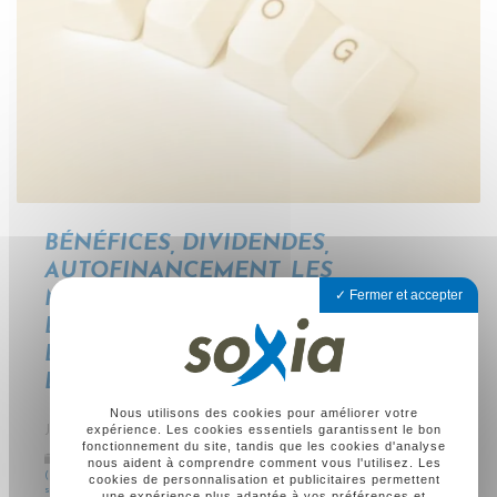
BÉNÉFICES, DIVIDENDES,
AUTOFINANCEMENT, LES
Fermer et accepter
MANAGEMENTS FEES : QUE
DOIVENT COMPRENDRE LES ÉLUS
DU COMITÉ SOCIAL ET
ÉCONOMIQUE (CSE) ?
Nous utilisons des cookies pour améliorer votre
expérience. Les cookies essentiels garantissent le bon
JEUDI, 16 FÉVRIER 2023
fonctionnement du site, tandis que les cookies d'analyse
Catégorie :
Formations pour le comité économique et social
nous aident à comprendre comment vous l'utilisez. Les
(CSE)
,
Formations pour les élus de CSE
,
La consultation du CSE
cookies de personnalisation et publicitaires permettent
sur les comptes de l'entreprise (situation économique et
une expérience plus adaptée à vos préférences et