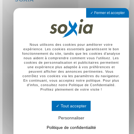
SOXIA
Fermer et accepter
24 février 2026
NOUVEAUX CRITÈRES DU
Nous utilisons des cookies pour améliorer votre
LICENCIEMENT ÉCONOMIQUE : «
expérience. Les cookies essentiels garantissent le bon
ON RISQUE D’ALLER VERS
fonctionnement du site, tandis que les cookies d'analyse
nous aident à comprendre comment vous l'utilisez. Les
L’ABSURDE ».
cookies de personnalisation et publicitaires permettent
une expérience plus adaptée à vos préférences et
peuvent afficher des annonces pertinentes. Vous
contrôlez vos cookies via les paramètres du navigateur.
En continuant, vous acceptez notre politique. Pour plus
d'infos, consultez notre Politique de Confidentialité.
Profitez pleinement de votre visite !
23 février 2026
ROISSY AÉROPORT : PERSONNE
NE DOIT RESTER SUR LE
Tout accepter
CARREAU !
Personnaliser
Politique de confidentialité