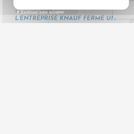
20 février 2026
Continuez sans accepter
L’ENTREPRISE KNAUF FERME UN
SITE EN ISÈRE : 33 PERSONNES
LICENCIÉES
20 février 2026
AVEC LA CRISE SANITAIRE,
FLIXBUS LIQUIDE SA FILIALE
EUROLINES
19 février 2026
NOUVEAUX PSE CHEZ
SCHLUMBERGER