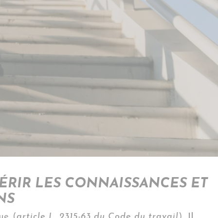
UÉRIR LES CONNAISSANCES ET
ONS
ue (
article L. 2315-63 du Code du travail
).
Il