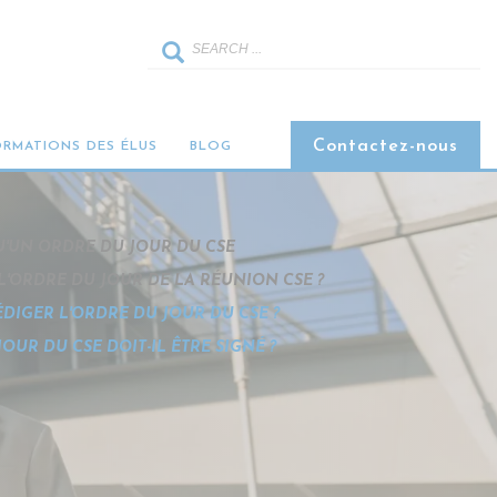
UR RÉUSSIR SON
Contactez-nous
ORMATIONS DES ÉLUS
BLOG
U'UN ORDRE DU JOUR DU CSE
 L'ORDRE DU JOUR DE LA RÉUNION CSE ?
IGER L'ORDRE DU JOUR DU CSE ?
OUR DU CSE DOIT-IL ÊTRE SIGNÉ ?