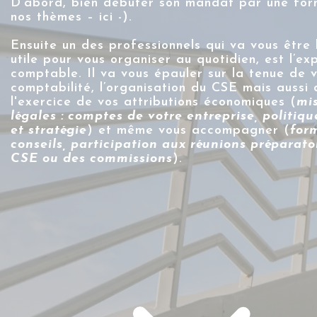
D’abord, bien débuter son mandat par une for
nos thèmes – ici -
).
Ensuite un des professionnels qui va vous être 
utile pour vous organiser au quotidien, est l’ex
comptable. Il va vous épauler sur la tenue de 
comptabilité, l’organisation du CSE mais aussi
l'exercice de vos attributions économiques (
mi
légales : comptes de votre entreprise, politiqu
et stratégie
) et même vous accompagner (
for
conseils, participation aux réunions préparato
CSE ou des commissions
).