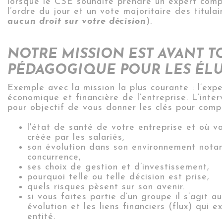
lorsque le CSE souhaite prendre un expert compta
l’ordre du jour et un vote majoritaire des titula
aucun droit sur votre décision
).
NOTRE MISSION EST AVANT T
PÉDAGOGIQUE POUR LES ÉLU
Exemple avec la mission la plus courante : l’expe
économique et financière de l’entreprise. L’inte
pour objectif de vous donner les clés pour comp
l'état de santé de votre entreprise et où v
créée par les salariés,
son évolution dans son environnement nota
concurrence,
ses choix de gestion et d’investissement,
pourquoi telle ou telle décision est prise,
quels risques pèsent sur son avenir.
si vous faites partie d’un groupe il s’agit a
évolution et les liens financiers (flux) qui 
entité.