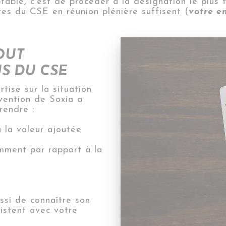
ble, c’est de procéder à la désignation le plus t
ires du CSE en réunion plénière suffisent (
votre e
OUT
S DU CSE
rtise sur la situation
rvention de Soxia a
rendre :
a la valeur ajoutée
mment par rapport à la
ussi de connaître son
existent avec votre