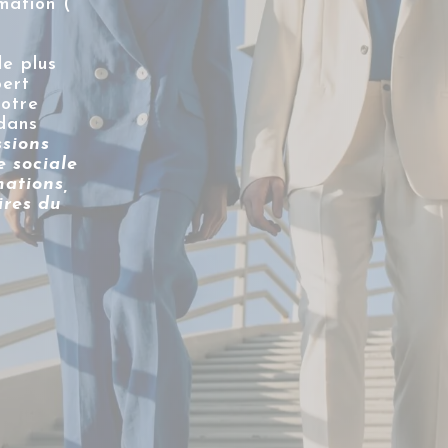
mation (
le plus
pert
votre
 dans
ssions
e sociale
mations,
ires du