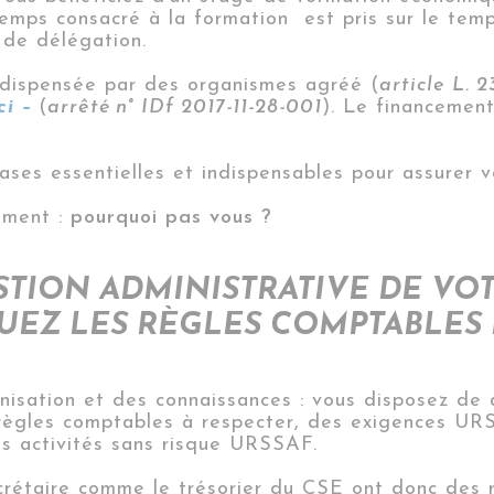
mps consacré à la formation est pris sur le temp
 de délégation.
 dispensée par des organismes agréé (
article L. 
ci –
(
arrêté n° IDf 2017-11-28-001
). Le financement
ses essentielles et indispensables pour assurer 
ement :
pourquoi pas vous ?
ESTION ADMINISTRATIVE DE VO
QUEZ LES RÈGLES COMPTABLES
nisation et des connaissances : vous disposez de 
règles comptables à respecter, des exigences UR
es activités sans risque URSSAF.
ecrétaire comme le trésorier du CSE ont donc des r