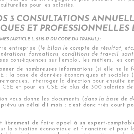
ulturelles pour les salariés.
 VOS 3 CONSULTATIONS ANNUE
UES ET PROFESSIONNELLES D
MES (
ARTICLE
L. 2312-17 DU CODE DU TRAVAIL
) :
tre entreprise (
le bilan le compte de résultat, etc
nérations, formations, conditions de travail, sant
ses conséquences sur l’emploi, les métiers, les com
donner de nombreuses informations
(si elle ne le f
SE : la base de données économiques et sociales (
emarques, interroger la direction pour ensuite ém
u CSE et pour les CSE de plus de 300 salariés d
tion vous donne les documents (
dans la base de d
a prévu un délai d’1 mois : c’est donc très court
met librement de faire appel à un expert-comptabl
ur la situation économique et financière et pour la 