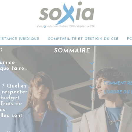
SE : LES ÉTAPES PO
SISTANCE JURIDIQUE
COMPTABILITÉ ET GESTION DU CSE
F
 ?
SOMMAIRE
 comme
QU'EST CE Q
que faire…
QUI ÉTABLIT
COMMENT RÉD
 ? Quelles
 respecter
L'ORDRE DU J
 budget
frais de
es
lles sont