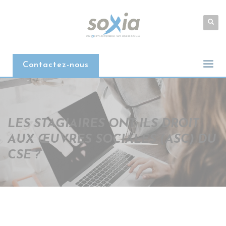
Contactez-nous
LES STAGIAIRES ONT ILS DROIT
AUX ŒUVRES SOCIALES (ASC) DU
CSE ?